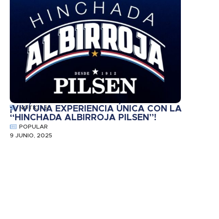
¡VIVÍ UNA EXPERIENCIA ÚNICA CON LA
NOTICIAS
“HINCHADA ALBIRROJA PILSEN”!
POPULAR
9 JUNIO, 2025